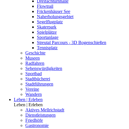
Dreifachturnhalle
Flowtrail
Frickenhäuser See
Naherholungsgebiet
Segelflugplatz
Skaterpark
Spielplätze
Sportanlage
Streutal Parcours - 3D Bogenschießen
Tennisplatz
Geschichte
Museen
Radfahren
Sehenswürdigkeiten
Sportbad
Stadtbücherei
Stadtführungen
Vereine
Wandern
Leben | Erleben
Leben | Erleben
Aktives Mellrichstadt
Dienstleistungen
Friedhöfe
Gastronomie