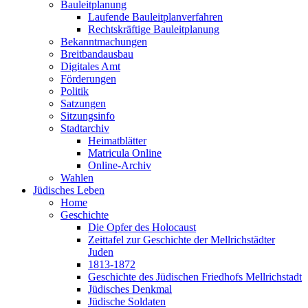
Bauleitplanung
Laufende Bauleitplanverfahren
Rechtskräftige Bauleitplanung
Bekanntmachungen
Breitbandausbau
Digitales Amt
Förderungen
Politik
Satzungen
Sitzungsinfo
Stadtarchiv
Heimatblätter
Matricula Online
Online-Archiv
Wahlen
Jüdisches Leben
Home
Geschichte
Die Opfer des Holocaust
Zeittafel zur Geschichte der Mellrichstädter
Juden
1813-1872
Geschichte des Jüdischen Friedhofs Mellrichstadt
Jüdisches Denkmal
Jüdische Soldaten