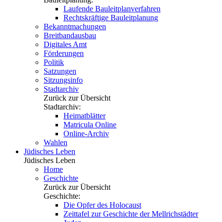
Laufende Bauleitplanverfahren
Rechtskräftige Bauleitplanung
Bekanntmachungen
Breitbandausbau
Digitales Amt
Förderungen
Politik
Satzungen
Sitzungsinfo
Stadtarchiv
Zurück zur Übersicht
Stadtarchiv:
Heimatblätter
Matricula Online
Online-Archiv
Wahlen
Jüdisches Leben
Jüdisches Leben
Home
Geschichte
Zurück zur Übersicht
Geschichte:
Die Opfer des Holocaust
Zeittafel zur Geschichte der Mellrichstädter