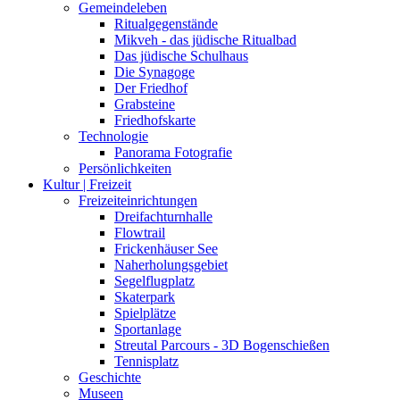
Gemeindeleben
Ritualgegenstände
Mikveh - das jüdische Ritualbad
Das jüdische Schulhaus
Die Synagoge
Der Friedhof
Grabsteine
Friedhofskarte
Technologie
Panorama Fotografie
Persönlichkeiten
Kultur | Freizeit
Freizeiteinrichtungen
Dreifachturnhalle
Flowtrail
Frickenhäuser See
Naherholungsgebiet
Segelflugplatz
Skaterpark
Spielplätze
Sportanlage
Streutal Parcours - 3D Bogenschießen
Tennisplatz
Geschichte
Museen